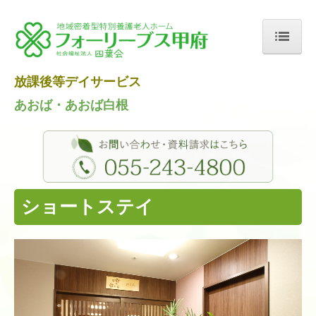
UA-172502967-1
ホーム
放課後等デイサービス
法人概要
あおば・あおば白根
施設紹介
特別養護老人ホーム
ショートステイ
デイサービス
ショートステイ
小規模多機能型居宅介護
入所のお手続きについて
VR施設案内
求人情報