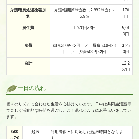
介護職員処遇改善加
介護報酬躁単位数（2,882単位）×
170
算
5.9％
円
居住費
1,970円×3日
5,91
0円
食費
朝食380円×2回 ／ 昼食500円×3
3,26
回 ／ 夕食500円×2回
0円
合計
12,2
67円
一日の流れ
個々のリズムに合わせた生活を心掛けています。日中は共同生活室等
で楽しく活動的な時間を過ごし、よく眠れるようにお手伝いをしてい
ます。
6:00
起床
利用者個々に対応した起床時間となりま
～7:0
す。