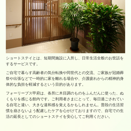
お問い合わせ
個人情報保護方針
会員専用ページ
放課後等デイサービス自己評価表を追加しました
入札に関するページ
ショートステイとは、短期間施設に入所し、日常生活全般のお世話を
するサービスです。
あおば・あおば白根
ご自宅で暮らす高齢者の気分転換や同世代との交流、ご家族が冠婚葬
祭や出張などで一時的に家を離れる場合や、介護疲れからの精神的身
体的な負担を軽減するという目的があります。
フォーリーブス甲府は、各所に木目調のものをふんだんに使った、ぬ
くもりを感じる館内です。ご利用者さまにとって、毎日過ごされてい
る自宅と違い、大きな違和感を覚えるかもしれません。普段の生活習
慣を崩さないよう配慮したケアを心がけておりますので、自宅での生
活の延長としてのショートステイを安心してご利用ください。