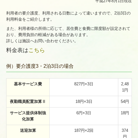
平成27年8月1日現在
利用者の要介護度、利用される日数によって違いますので、2泊3日の
利用料金をご紹介します。
また、利用者様の所得に応じて、居住費と食費に限度額が設定されて
おり、費用負担の軽減がある場合があります。
詳しくは施設へお問い合わせください。
料金表は
こちら
例）要介護度3・2泊3日の場合
基本サービス費
827円×3日
2,48
1円
夜勤職員配置加算Ⅱ
18円×3日
54円
サービス提供体制強
6円×3日
18円
化加算
送迎加算
187円×2回
374
円