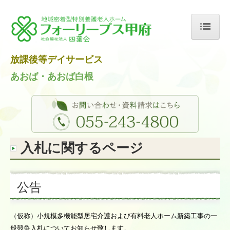
UA-172502967-1
ホーム
放課後等デイサービス
法人概要
あおば・あおば白根
施設紹介
特別養護老人ホーム
ショートステイ
デイサービス
入札に関するページ
小規模多機能型居宅介護
入所のお手続きについて
公告
VR施設案内
（仮称）小規模多機能型居宅介護および有料老人ホーム新築工事の一
求人情報
般競争入札についてお知らせ致します。