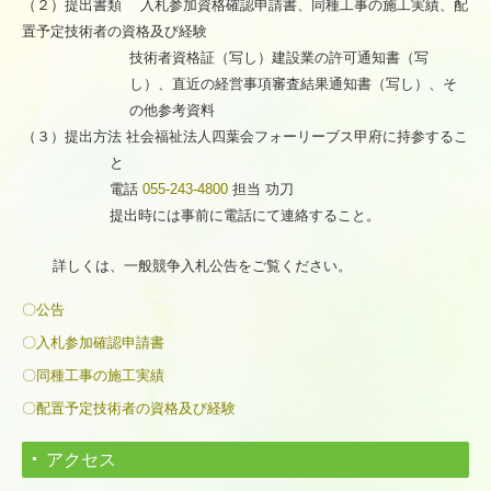
（２）提出書類 入札参加資格確認申請書、同種工事の施工実績、配
置予定技術者の資格及び経験
技術者資格証（写し）建設業の許可通知書（写
し）、直近の経営事項審査結果通知書（写し）、そ
の他参考資料
（３）提出方法 社会福祉法人四葉会フォーリーブス甲府に持参するこ
と
電話
055-243-4800
担当 功刀
提出時には事前に電話にて連絡すること。
詳しくは、一般競争入札公告をご覧ください。
〇公告
〇入札参加確認申請書
〇同種工事の施工実績
〇配置予定技術者の資格及び経験
アクセス