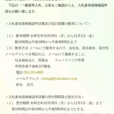
下記の「一般競争入札」公告をご確認のうえ、入札参加資格確認申
お問い合わせ
請をお願い致します。
個人情報保護方針
＜入札参加資格確認申請書及び設計図書の配布について＞
会員専用ページ
（１） 配布期間 令和元年
10
月
28
日（月）から
11
月
1
日（金）
放課後等デイサービス自己評価表を追加しました
配付時間は午前
10
時から午後
4
時
00
分まで
入札に関するページ
（２）配布方法 メールにて配布するので、会社名、担当者名、送付先
メールアドレスを明記の上、メールにて連絡すること。
あおば・あおば白根
社会福祉法人 四葉会 フォーリーブス甲府
甲府市東下条町
107
番地
電話
055-243-4800
メールアドレス：
kunugi@yotsuba-k.or.jp
担当
:
功刀
＜入札参加資格確認申請書の受付期間及び提出方法＞
（１） 受付期間 令和元年
10
月
28
日（月）から
11
月
1
日（金）まで
受付時間は午前
10
時から午後
5
時
30
分までとする。